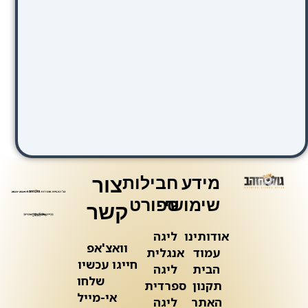
מידע
חבילות
צור
שימושי
ספורט
קשר
אודותינו
ליגה
וואצ'אפ
עמוד
אנגלית
חייגו עכשיו
הבית
ליגה
שלחו
תקנון
ספרדית
אי-מייל
האתר
ליגה