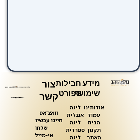
מידע
חבילות
צור
שימושי
ספורט
קשר
אודותינו
ליגה
וואצ'אפ
עמוד
אנגלית
חייגו עכשיו
הבית
ליגה
שלחו
תקנון
ספרדית
אי-מייל
האתר
ליגה