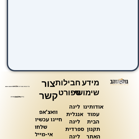
מידע
חבילות
צור
שימושי
ספורט
קשר
אודותינו
ליגה
וואצ'אפ
עמוד
אנגלית
חייגו עכשיו
הבית
ליגה
שלחו
תקנון
ספרדית
אי-מייל
האתר
ליגה