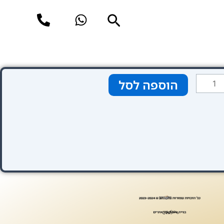
חיפוש
מות
הוספה לסל
ל
Thistl
Holbor
Th
Kingsle