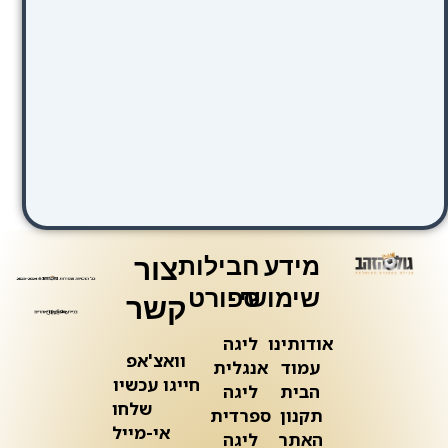
מידע
חבילות
צור
שימושי
ספורט
קשר
אודותינו
ליגה
וואצ'אפ
עמוד
אנגלית
חייגו עכשיו
הבית
ליגה
שלחו
תקנון
ספרדית
אי-מייל
האתר
ליגה