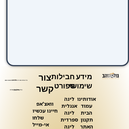
מידע
חבילות
צור
שימושי
ספורט
קשר
אודותינו
ליגה
וואצ'אפ
עמוד
אנגלית
חייגו עכשיו
הבית
ליגה
שלחו
תקנון
ספרדית
אי-מייל
האתר
ליגה