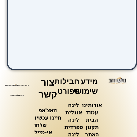
מידע
חבילות
צור
שימושי
ספורט
קשר
אודותינו
ליגה
וואצ'אפ
עמוד
אנגלית
חייגו עכשיו
הבית
ליגה
שלחו
תקנון
ספרדית
אי-מייל
האתר
ליגה