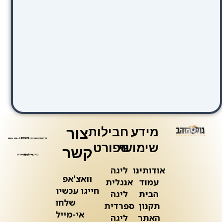
מידע
חבילות
צור
שימושי
ספורט
קשר
אודותינו
ליגה
וואצ'אפ
עמוד
אנגלית
חייגו עכשיו
הבית
ליגה
שלחו
תקנון
ספרדית
אי-מייל
האתר
ליגה