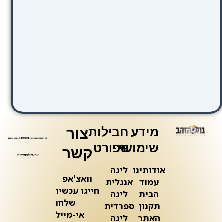
מידע
חבילות
צור
שימושי
ספורט
קשר
אודותינו
ליגה
וואצ'אפ
עמוד
אנגלית
חייגו עכשיו
הבית
ליגה
שלחו
תקנון
ספרדית
אי-מייל
האתר
ליגה