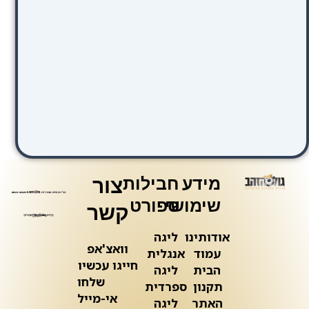
מידע
חבילות
צור
שימושי
ספורט
קשר
אודותינו
ליגה
וואצ'אפ
עמוד
אנגלית
חייגו עכשיו
הבית
ליגה
שלחו
תקנון
ספרדית
אי-מייל
האתר
ליגה