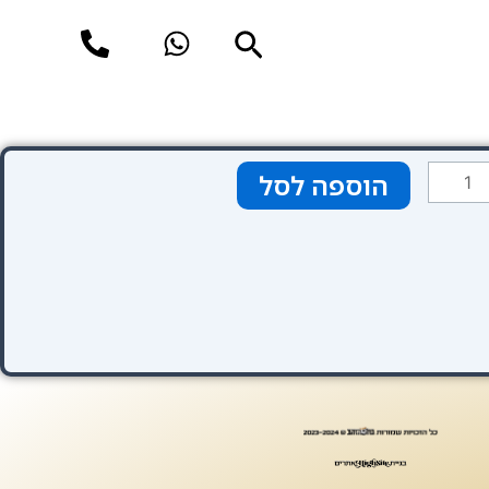
חיפוש
מות
הוספה לסל
ל
Peti
Palac
Chuec