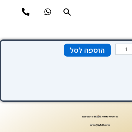
חיפוש
מות
הוספה לסל
ל
Pestan
CR
Gra
Ví
Madri