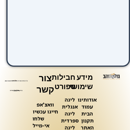
מידע
חבילות
צור
שימושי
ספורט
קשר
אודותינו
ליגה
וואצ'אפ
עמוד
אנגלית
חייגו עכשיו
הבית
ליגה
שלחו
תקנון
ספרדית
אי-מייל
האתר
ליגה