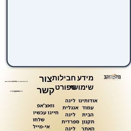
מידע
חבילות
צור
שימושי
ספורט
קשר
אודותינו
ליגה
וואצ'אפ
עמוד
אנגלית
חייגו עכשיו
הבית
ליגה
שלחו
תקנון
ספרדית
אי-מייל
האתר
ליגה