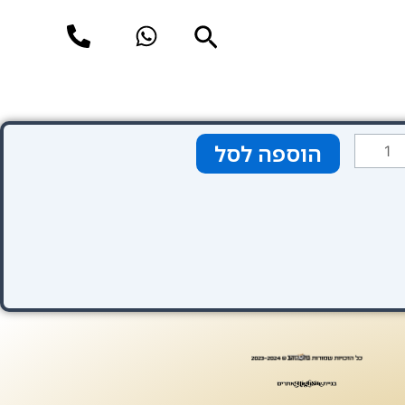
חיפוש
מות
הוספה לסל
ל
N
Amsterda
Schille