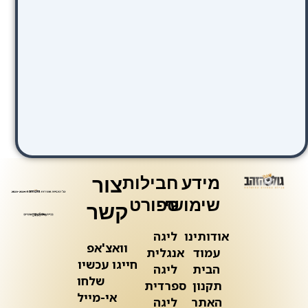
מידע
חבילות
צור
שימושי
ספורט
קשר
אודותינו
ליגה
וואצ'אפ
עמוד
אנגלית
חייגו עכשיו
הבית
ליגה
שלחו
תקנון
ספרדית
אי-מייל
האתר
ליגה