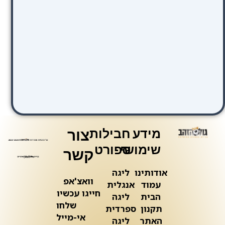
מידע
חבילות
צור
שימושי
ספורט
קשר
אודותינו
ליגה
וואצ'אפ
עמוד
אנגלית
חייגו עכשיו
הבית
ליגה
שלחו
תקנון
ספרדית
אי-מייל
האתר
ליגה