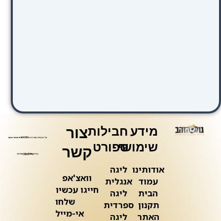
מידע
חבילות
צור
שימושי
ספורט
קשר
אודותינו
ליגה
וואצ'אפ
עמוד
אנגלית
חייגו עכשיו
הבית
ליגה
שלחו
תקנון
ספרדית
אי-מייל
האתר
ליגה