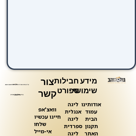
מידע
חבילות
צור
שימושי
ספורט
קשר
אודותינו
ליגה
וואצ'אפ
עמוד
אנגלית
חייגו עכשיו
הבית
ליגה
שלחו
תקנון
ספרדית
אי-מייל
האתר
ליגה