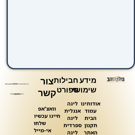
מידע
חבילות
צור
שימושי
ספורט
קשר
אודותינו
ליגה
וואצ'אפ
עמוד
אנגלית
חייגו עכשיו
הבית
ליגה
שלחו
תקנון
ספרדית
אי-מייל
האתר
ליגה