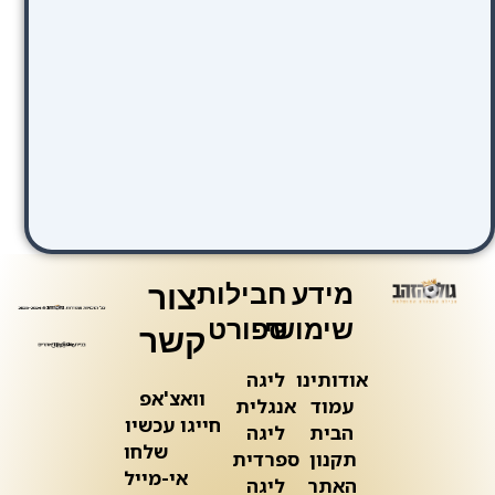
מידע
חבילות
צור
שימושי
ספורט
קשר
אודותינו
ליגה
וואצ'אפ
עמוד
אנגלית
חייגו עכשיו
הבית
ליגה
שלחו
תקנון
ספרדית
אי-מייל
האתר
ליגה