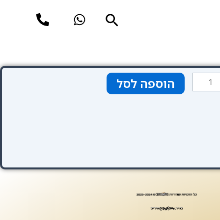
חיפוש
מות
הוספה לסל
ל
טגוריה
אחורי
שער-כלול
מחיר
בע
רוק