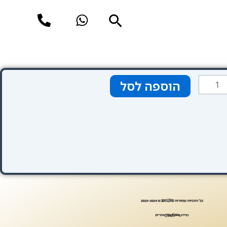
חיפוש
מות
הוספה לסל
ל
Hote
Thistl
Bloomsbur
Par