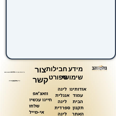
מידע
חבילות
צור
שימושי
ספורט
קשר
אודותינו
ליגה
וואצ'אפ
עמוד
אנגלית
חייגו עכשיו
הבית
ליגה
שלחו
תקנון
ספרדית
אי-מייל
האתר
ליגה