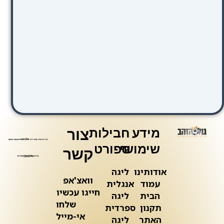
מידע
חבילות
צור
שימושי
ספורט
קשר
אודותינו
ליגה
וואצ'אפ
עמוד
אנגלית
חייגו עכשיו
הבית
ליגה
שלחו
תקנון
ספרדית
אי-מייל
האתר
ליגה