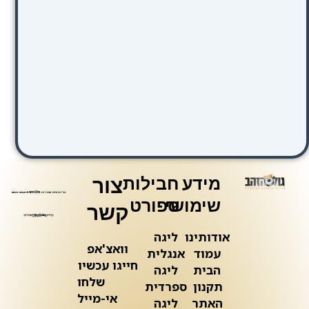
מידע
חבילות
צור
שימושי
ספורט
קשר
אודותינו
ליגה
וואצ'אפ
עמוד
אנגלית
חייגו עכשיו
הבית
ליגה
שלחו
תקנון
ספרדית
אי-מייל
האתר
ליגה