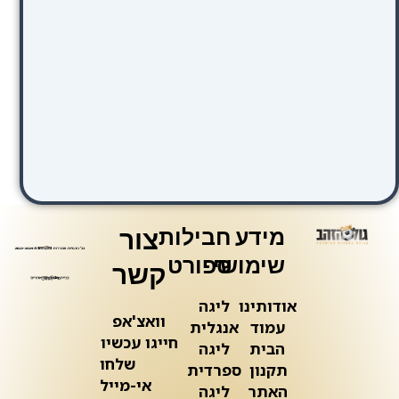
מידע
חבילות
צור
שימושי
ספורט
קשר
אודותינו
ליגה
וואצ'אפ
עמוד
אנגלית
חייגו עכשיו
הבית
ליגה
שלחו
תקנון
ספרדית
אי-מייל
האתר
ליגה