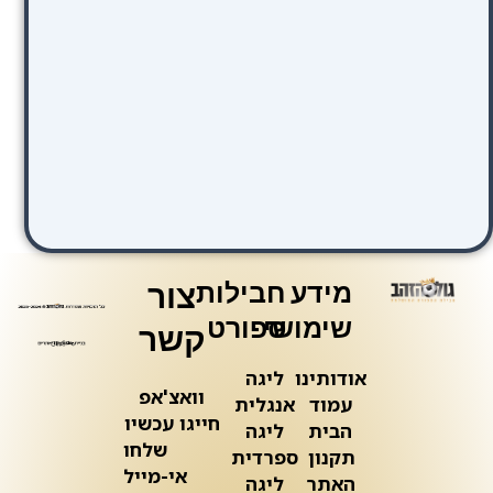
מידע
חבילות
צור
שימושי
ספורט
קשר
אודותינו
ליגה
וואצ'אפ
עמוד
אנגלית
חייגו עכשיו
הבית
ליגה
שלחו
תקנון
ספרדית
אי-מייל
האתר
ליגה