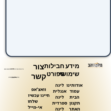
מידע
חבילות
צור
שימושי
ספורט
קשר
אודותינו
ליגה
וואצ'אפ
עמוד
אנגלית
חייגו עכשיו
הבית
ליגה
שלחו
תקנון
ספרדית
אי-מייל
האתר
ליגה