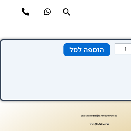
חיפוש
מות
הוספה לסל
ל
Gra
Legazp