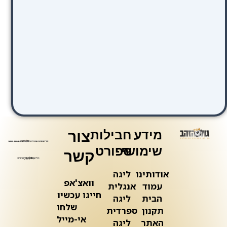
מידע
חבילות
צור
שימושי
ספורט
קשר
אודותינו
ליגה
וואצ'אפ
עמוד
אנגלית
חייגו עכשיו
הבית
ליגה
שלחו
תקנון
ספרדית
אי-מייל
האתר
ליגה