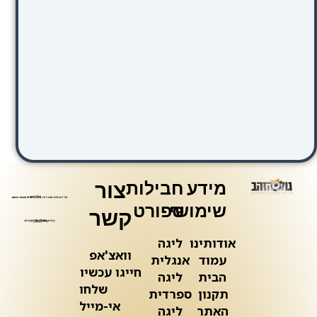
מידע
חבילות
צור
שימושי
ספורט
קשר
אודותינו
ליגה
וואצ'אפ
עמוד
אנגלית
חייגו עכשיו
הבית
ליגה
שלחו
תקנון
ספרדית
אי-מייל
האתר
ליגה