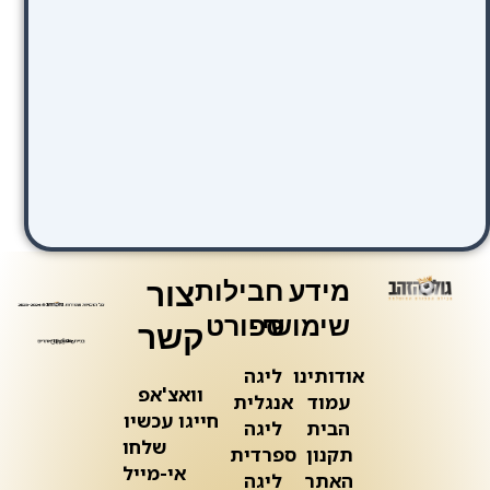
מידע
חבילות
צור
שימושי
ספורט
קשר
אודותינו
ליגה
וואצ'אפ
עמוד
אנגלית
חייגו עכשיו
הבית
ליגה
שלחו
תקנון
ספרדית
אי-מייל
האתר
ליגה