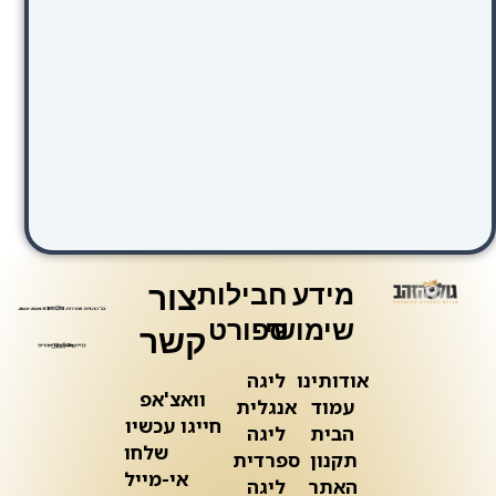
מידע
חבילות
צור
שימושי
ספורט
קשר
אודותינו
ליגה
וואצ'אפ
עמוד
אנגלית
חייגו עכשיו
הבית
ליגה
שלחו
תקנון
ספרדית
אי-מייל
האתר
ליגה