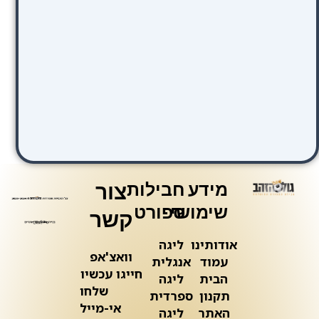
מידע
חבילות
צור
שימושי
ספורט
קשר
אודותינו
ליגה
וואצ'אפ
עמוד
אנגלית
חייגו עכשיו
הבית
ליגה
שלחו
תקנון
ספרדית
אי-מייל
האתר
ליגה