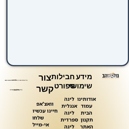
מידע
חבילות
צור
שימושי
ספורט
קשר
אודותינו
ליגה
וואצ'אפ
עמוד
אנגלית
חייגו עכשיו
הבית
ליגה
שלחו
תקנון
ספרדית
אי-מייל
האתר
ליגה