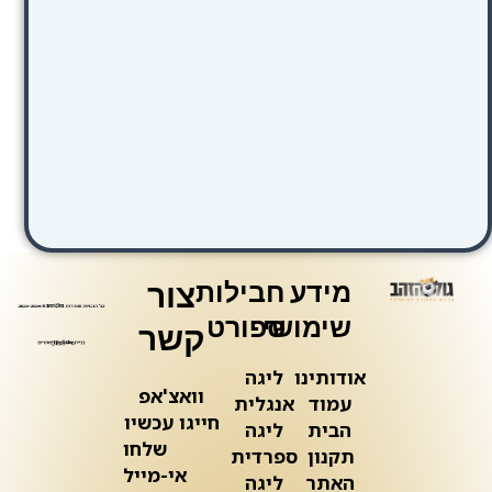
מידע
חבילות
צור
שימושי
ספורט
קשר
אודותינו
ליגה
וואצ'אפ
עמוד
אנגלית
חייגו עכשיו
הבית
ליגה
שלחו
תקנון
ספרדית
אי-מייל
האתר
ליגה