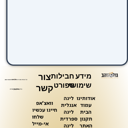
מידע
חבילות
צור
שימושי
ספורט
קשר
אודותינו
ליגה
וואצ'אפ
עמוד
אנגלית
חייגו עכשיו
הבית
ליגה
שלחו
תקנון
ספרדית
אי-מייל
האתר
ליגה