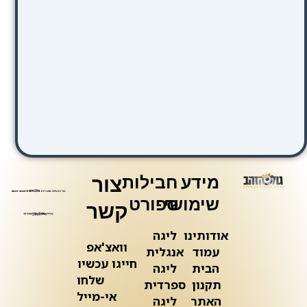
מידע
חבילות
צור
שימושי
ספורט
קשר
אודותינו
ליגה
וואצ'אפ
עמוד
אנגלית
חייגו עכשיו
הבית
ליגה
שלחו
תקנון
ספרדית
אי-מייל
האתר
ליגה