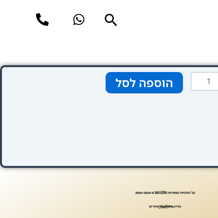
חיפוש
מות
הוספה לסל
ל
כבת
ליברפול
ניוקאסל
18.0