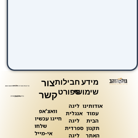
מידע
חבילות
צור
שימושי
ספורט
קשר
אודותינו
ליגה
וואצ'אפ
עמוד
אנגלית
חייגו עכשיו
הבית
ליגה
שלחו
תקנון
ספרדית
אי-מייל
האתר
ליגה