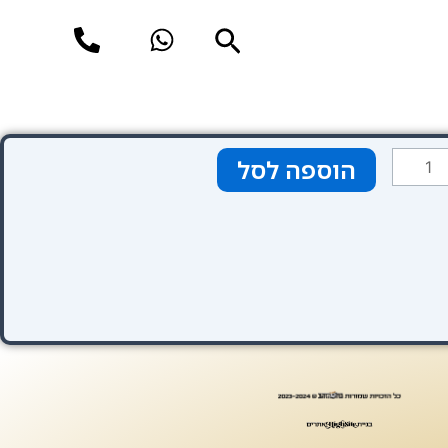
חיפוש
מות
הוספה לסל
ל
לאב
בל
הוב