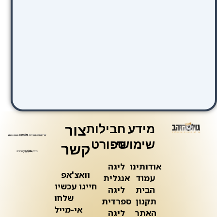
מידע
חבילות
צור
שימושי
ספורט
קשר
אודותינו
ליגה
וואצ'אפ
עמוד
אנגלית
חייגו עכשיו
הבית
ליגה
שלחו
תקנון
ספרדית
אי-מייל
האתר
ליגה