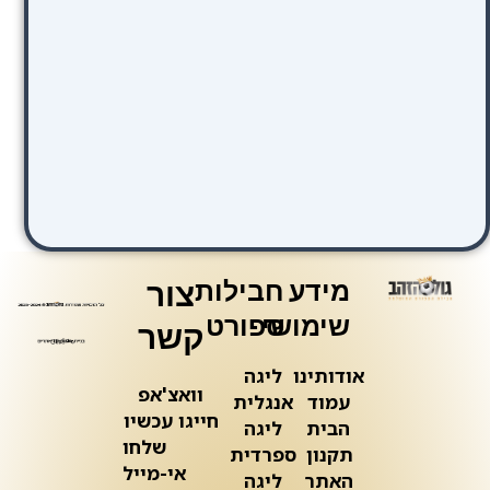
מידע
חבילות
צור
שימושי
ספורט
קשר
אודותינו
ליגה
וואצ'אפ
עמוד
אנגלית
חייגו עכשיו
הבית
ליגה
שלחו
תקנון
ספרדית
אי-מייל
האתר
ליגה