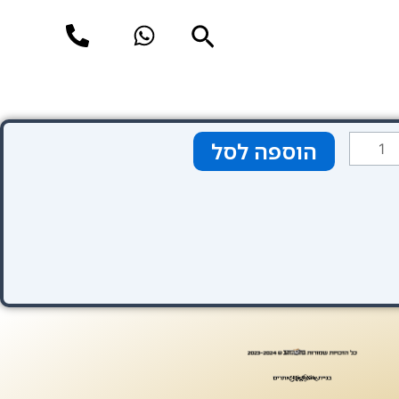
חיפוש
מות
הוספה לסל
ל
טגוריה
בע
רוד