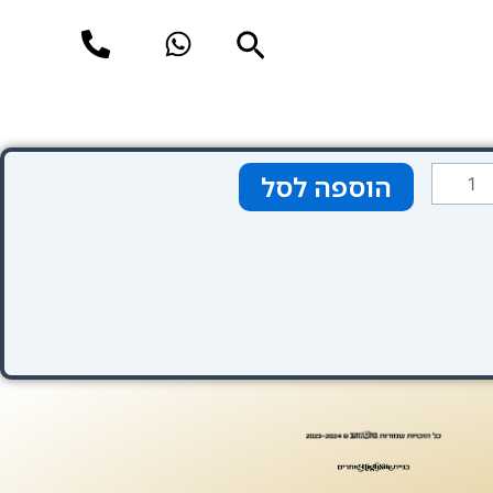
חיפוש
מות
הוספה לסל
ל
טגוריה
בע
תום