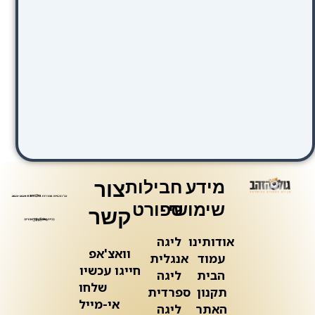
מידע
חבילות
צור
שימושי
ספורט
קשר
אודותינו
ליגה
וואצ'אפ
עמוד
אנגלית
חייגו עכשיו
הבית
ליגה
שלחו
תקנון
ספרדית
אי-מייל
האתר
ליגה