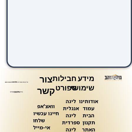
מידע
חבילות
צור
שימושי
ספורט
קשר
אודותינו
ליגה
וואצ'אפ
עמוד
אנגלית
חייגו עכשיו
הבית
ליגה
שלחו
תקנון
ספרדית
אי-מייל
האתר
ליגה