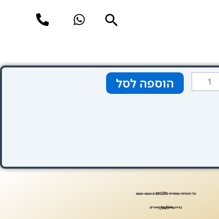
חיפוש
מות
הוספה לסל
ל
טגוריה
אחורי
שער
בע
רוד