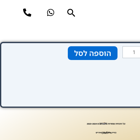
חיפוש
מות
הוספה לסל
ל
טגוריה
אורך
מגרש
בע
תום